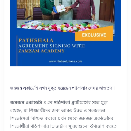
জমজম একাডেমি এখন যুক্ত হয়েছেন পাঠশালার সেবার আওতায়।
জমজম একাডেমি
এখন
পাঠশালা
প্ল্যাটফর্মের সঙ্গে যুক্ত
হয়েছে, যা শিক্ষার্থীদের জন্য আরও উন্নত ও সহজলভ্য
শিক্ষাসেবা নিশ্চিত করবে। এখন থেকে জমজম একাডেমির
শিক্ষার্থীরা পাঠশালার ডিজিটাল সুবিধাগুলো উপভোগ করতে